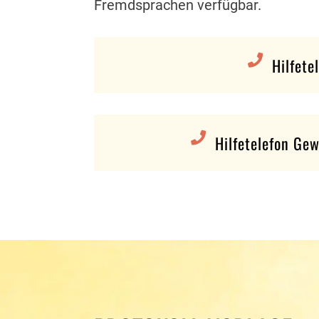
Fremdsprachen verfügbar.

Hilfete

Hilfetelefon Ge