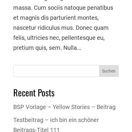
massa. Cum sociis natoque penatibus
et magnis dis parturient montes,
nascetur ridiculus mus. Donec quam
felis, ultricies nec, pellentesque eu,
pretium quis, sem. Nulla...
Suchen
Recent Posts
BSP Vorlage – Yellow Stories – Beitrag
Testbeitrag – ich bin ein schöner
Beitrags-Titel 111